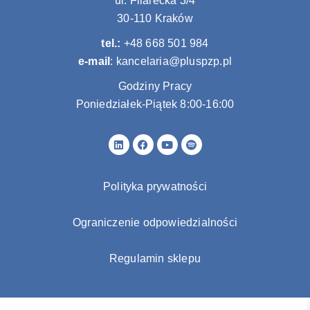
ul. Filarecka 3/4
30-110 Kraków
tel.:
+48 668 501 984
e-mail
:
kancelaria@pluspzp.pl
Godziny Pracy
Poniedziałek-Piątek 8:00-16:00
L
F
Y
S
i
a
o
p
n
c
u
o
k
e
t
t
e
b
u
i
Polityka prywatności
d
o
b
f
i
o
e
y
n
k
Ograniczenie odpowiedzialności
Regulamin sklepu