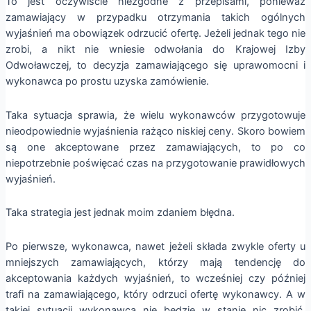
To jest oczywiście niezgodne z przepisami, ponieważ
zamawiający w przypadku otrzymania takich ogólnych
wyjaśnień ma obowiązek odrzucić ofertę. Jeżeli jednak tego nie
zrobi, a nikt nie wniesie odwołania do Krajowej Izby
Odwoławczej, to decyzja zamawiającego się uprawomocni i
wykonawca po prostu uzyska zamówienie.
Taka sytuacja sprawia, że wielu wykonawców przygotowuje
nieodpowiednie wyjaśnienia rażąco niskiej ceny. Skoro bowiem
są one akceptowane przez zamawiających, to po co
niepotrzebnie poświęcać czas na przygotowanie prawidłowych
wyjaśnień.
Taka strategia jest jednak moim zdaniem błędna.
Po pierwsze, wykonawca, nawet jeżeli składa zwykle oferty u
mniejszych zamawiających, którzy mają tendencję do
akceptowania każdych wyjaśnień, to wcześniej czy później
trafi na zamawiającego, który odrzuci ofertę wykonawcy. A w
takiej sytuacji wykonawca nie będzie w stanie nic zrobić.