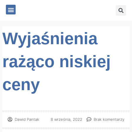
Skip
Szu
Menu
to
content
Wyjaśnienia
rażąco niskiej
ceny
Dawid Pantak
8 września, 2022
Brak komentarzy