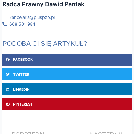
Radca Prawny Dawid Pantak
kancelaria@pluspzp.pl
668 501 984
PODOBA CI SIĘ ARTYKUŁ?
FACEBOOK
TWITTER
LINKEDIN
PINTEREST
Prev