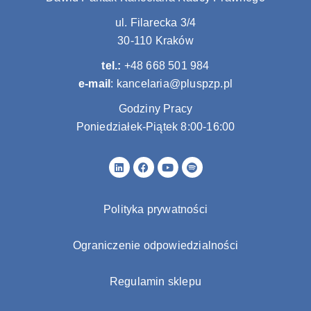
ul. Filarecka 3/4
30-110 Kraków
tel.:
+48 668 501 984
e-mail
:
kancelaria@pluspzp.pl
Godziny Pracy
Poniedziałek-Piątek 8:00-16:00
L
F
Y
S
i
a
o
p
n
c
u
o
k
e
t
t
e
b
u
i
Polityka prywatności
d
o
b
f
i
o
e
y
n
k
Ograniczenie odpowiedzialności
Regulamin sklepu